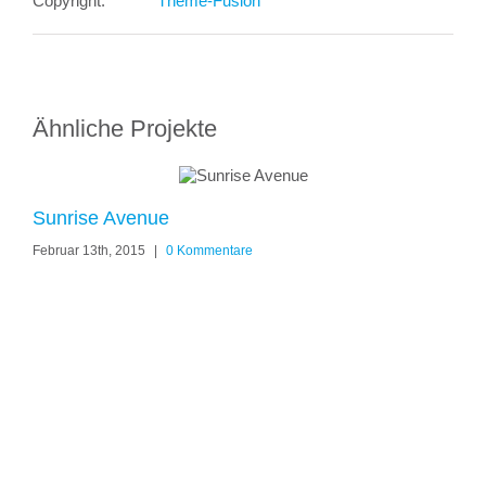
Copyright:
Theme-Fusion
Ähnliche Projekte
Sunrise Avenue
Si
Februar 13th, 2015
|
0 Kommentare
Feb